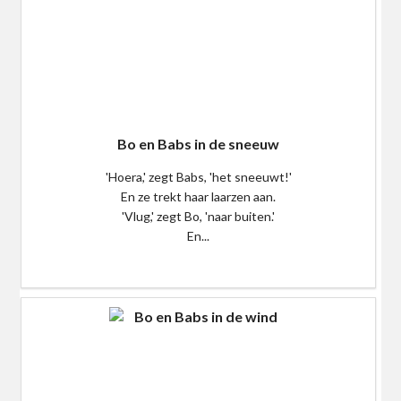
Bo en Babs in de sneeuw
'Hoera,' zegt Babs, 'het sneeuwt!'
En ze trekt haar laarzen aan.
'Vlug,' zegt Bo, 'naar buiten.'
En...
$0