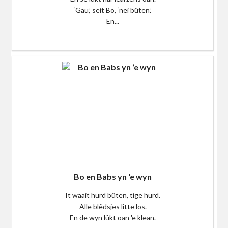
‘Gau,’ seit Bo, ‘nei bûten.’
En...
$0
Bo en Babs yn ‘e wyn
It waait hurd bûten, tige hurd.
Alle blêdsjes litte los.
En de wyn lûkt oan 'e klean.