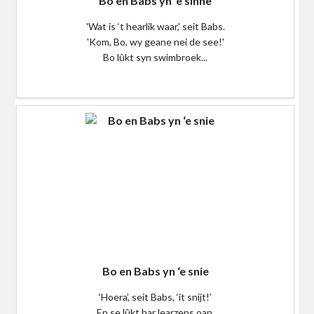
Bo en Babs yn ‘e sinne
'Wat is ‘t hearlik waar,' seit Babs.
'Kom, Bo, wy geane nei de see!'
Bo lûkt syn swimbroek...
$0
Bo en Babs yn ‘e snie
‘Hoera’, seit Babs, ‘it snijt!’
En se lûkt har learzens oan.