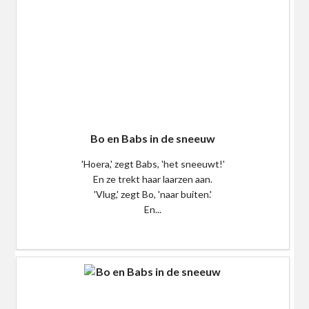
Bo en Babs in de sneeuw
'Hoera,' zegt Babs, 'het sneeuwt!'
En ze trekt haar laarzen aan.
'Vlug,' zegt Bo, 'naar buiten.'
En...
$0