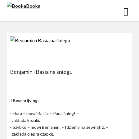
Skip
to
content
Benjamin i Basia na śniegu
$0
Beschrijving:
– Hura – mówi Basia. – Pada śnieg! –
I zakłada kozaki.
– Szybko – mówi Benjamin. – Idziemy na zewnątrz. –
I zakłada ciepłą czapkę.