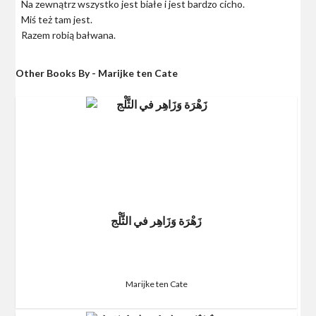
Na zewnątrz wszystko jest białe i jest bardzo cicho.
Miś też tam jest.
Razem robią bałwana.
Other Books By - Marijke ten Cate
زَهْرَة وَزَاهِر في الثَّلْج
Marijke ten Cate