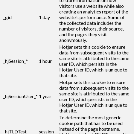
to store information on how
visitors use a website while also
creating an analytics report of the
_gid
1 day
website's performance. Some of
the collected data includes the
number of visitors, their source,
and the pages they visit
anonymously.
Hotjar sets this cookie to ensure
data from subsequent visits to the
same site is attributed to the same
_hjSession_*
1 hour
user ID, which persists in the
Hotjar User ID, which is unique to
that site.
Hotjar sets this cookie to ensure
data from subsequent visits to the
same site is attributed to the same
_hjSessionUser_*
1 year
user ID, which persists in the
Hotjar User ID, which is unique to
that site.
To determine the most generic
cookie path that has to be used
instead of the page hostname,
_hjTLDTest
session