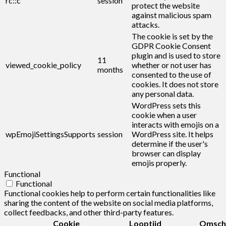
rc::c
session
protect the website
against malicious spam
attacks.
The cookie is set by the
GDPR Cookie Consent
plugin and is used to store
11
viewed_cookie_policy
whether or not user has
months
consented to the use of
cookies. It does not store
any personal data.
WordPress sets this
cookie when a user
interacts with emojis on a
wpEmojiSettingsSupports
session
WordPress site. It helps
determine if the user's
browser can display
emojis properly.
Functional
Functional
Functional cookies help to perform certain functionalities like
sharing the content of the website on social media platforms,
collect feedbacks, and other third-party features.
Cookie
Looptijd
Omschr