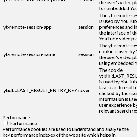
the user's video p
for embedded You
The yt-remote-se
is used by YouTub
yt-remote-session-app
session
preferences and i
the interface of 
YouTube video pla
The yt-remote-se
cookie is used by
yt-remote-session-name
session
the user's video p
using embedded Y
The cookie
ytidb::LAST_RE
is used by YouTub
last search result 
ytidb::LAST_RESULT_ENTRY_KEY
never
clicked by the user
information is use
user experience b
relevant search res
Performance
Performance
Performance cookies are used to understand and analyze the
key performance indexes of the website which helps in