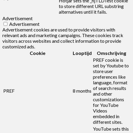
Hotjar sets the _hjTLDTest cookie
to store different URL substring
alternatives until it fails.
Advertisement
Advertisement
Advertisement cookies are used to provide visitors with
relevant ads and marketing campaigns. These cookies track
visitors across websites and collect information to provide
customized ads.
Cookie
Looptijd
Omschrijving
PREF cookie is
set by Youtube to
store user
preferences like
language, format
of search results
PREF
8 months
and other
customizations
for YouTube
Videos
embedded in
different sites.
YouTube sets this