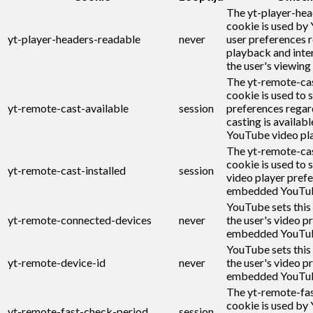
The yt-player-he
cookie is used by
yt-player-headers-readable
never
user preferences r
playback and inte
the user's viewing
The yt-remote-cas
cookie is used to s
yt-remote-cast-available
session
preferences regar
casting is availabl
YouTube video pla
The yt-remote-cas
cookie is used to s
yt-remote-cast-installed
session
video player pref
embedded YouTub
YouTube sets this
yt-remote-connected-devices
never
the user's video p
embedded YouTub
YouTube sets this
yt-remote-device-id
never
the user's video p
embedded YouTub
The yt-remote-fa
cookie is used by
yt-remote-fast-check-period
session