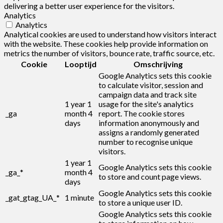
delivering a better user experience for the visitors.
Analytics
Analytics
Analytical cookies are used to understand how visitors interact
with the website. These cookies help provide information on
metrics the number of visitors, bounce rate, traffic source, etc.
Cookie
Looptijd
Omschrijving
Google Analytics sets this cookie
to calculate visitor, session and
campaign data and track site
1 year 1
usage for the site's analytics
_ga
month 4
report. The cookie stores
days
information anonymously and
assigns a randomly generated
number to recognise unique
visitors.
1 year 1
Google Analytics sets this cookie
_ga_*
month 4
to store and count page views.
days
Google Analytics sets this cookie
_gat_gtag_UA_*
1 minute
to store a unique user ID.
Google Analytics sets this cookie