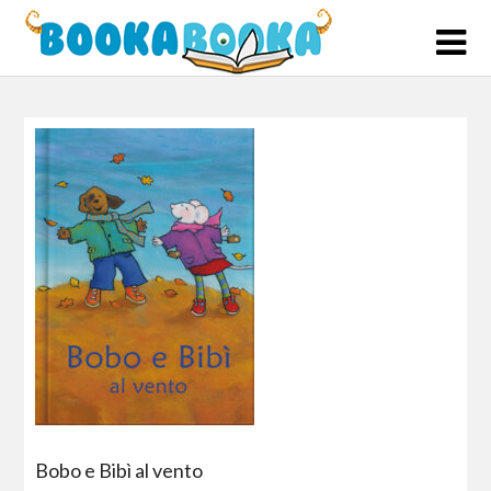
Skip
to
content
Bobo e Bibì al vento