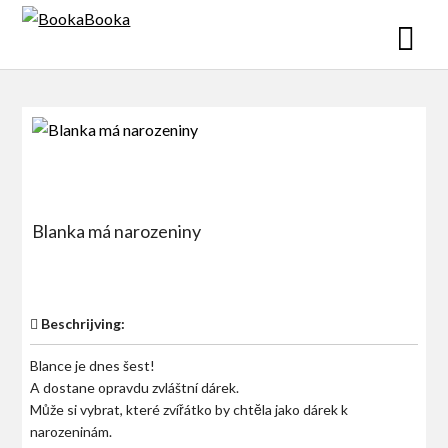
Skip
to
content
Blanka má narozeniny
$0
Beschrijving:
Blance je dnes šest!
A dostane opravdu zvláštní dárek.
Může si vybrat, které zvířátko by chtĕla jako dárek k
narozeninám.