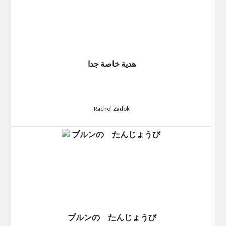
هدية خاصة جدا
Rachel Zadok
プルンの たんじょうび