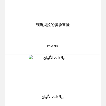
熊熊贝拉的缤纷冒险
Priyanka
بيلا ذات الألوان