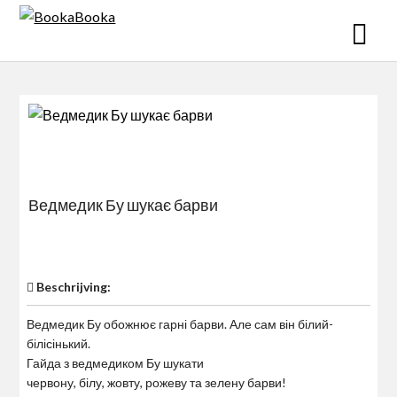
Skip
to
content
Ведмедик Бу шукає барви
$0
Beschrijving:
Ведмедик Бу обожнює гарні барви. Але сам він білий-
білісінький.
Гайда з ведмедиком Бу шукати
червону, білу, жовту, рожеву та зелену барви!