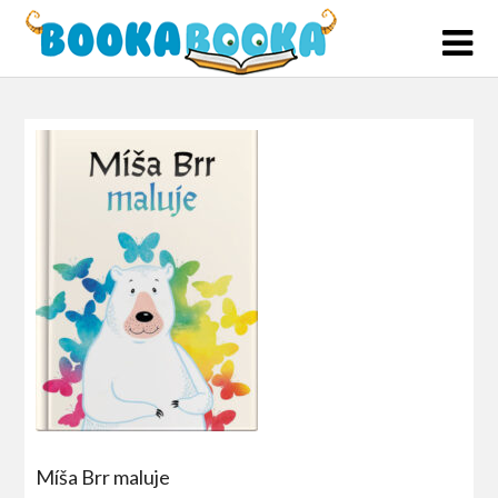
Skip
to
content
Míša Brr maluje