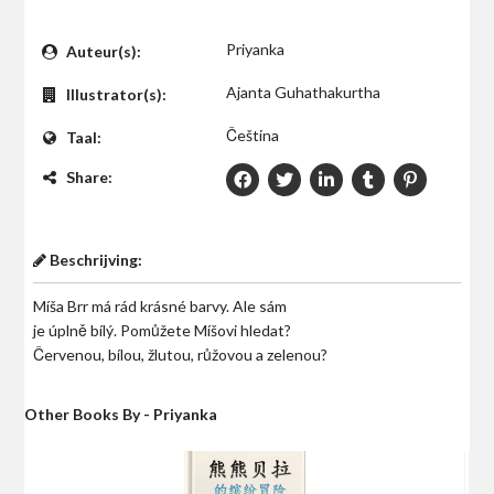
$0
Priyanka
Auteur(s):
Ajanta Guhathakurtha
Illustrator(s):
Čeština
Taal:
Share:
Beschrijving:
Míša Brr má rád krásné barvy. Ale sám
je úplně bílý. Pomůžete Míšovi hledat?
Červenou, bílou, žlutou, růžovou a zelenou?
Other Books By - Priyanka