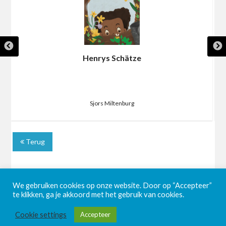
Henrys Schätze
Sjors Miltenburg
Terug
We gebruiken cookies op onze website. Door op “Accepteer”
te klikken, ga je akkoord met het gebruik van cookies.
Cookie settings
Accepteer
©2026 BookaBooka
| Powered by
SuperbThemes!