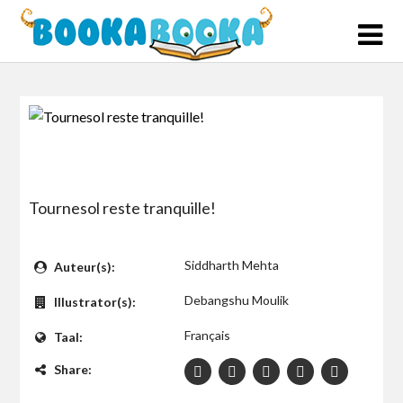
Skip
to
content
Tournesol reste tranquille!
$0
Siddharth Mehta
Auteur(s):
Debangshu Moulik
Illustrator(s):
Français
Taal:
Share: