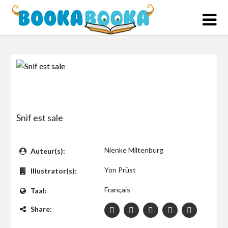
Skip
to
content
Snif est sale
$0
Nienke Miltenburg
Auteur(s):
Yon Prüst
Illustrator(s):
Français
Taal:
Share: