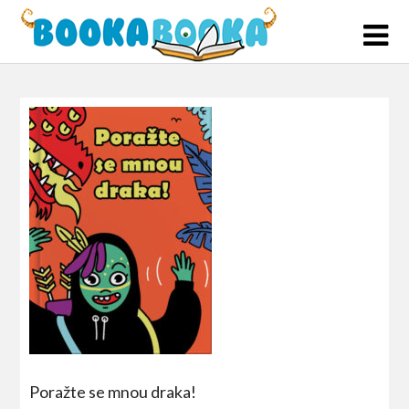
Skip
to
content
Poražte se mnou draka!