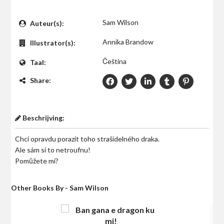
$0
Sam Wilson
Auteur(s):
Annika Brandow
Illustrator(s):
Čeština
Taal:
Share:
Beschrijving:
Chci opravdu porazit toho strašidelného draka.
Ale sám si to netroufnu!
Pomůžete mi?
Other Books By - Sam Wilson