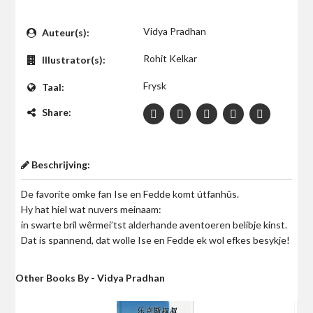
$0
Vidya Pradhan
Auteur(s):
Rohit Kelkar
Illustrator(s):
Frysk
Taal:
Share:
Beschrijving:
De favorite omke fan Ise en Fedde komt útfanhûs.
Hy hat hiel wat nuvers meinaam:
in swarte bril wêrmei’tst alderhande aventoeren belibje kinst.
Dat is spannend, dat wolle Ise en Fedde ek wol efkes besykje!
Other Books By - Vidya Pradhan