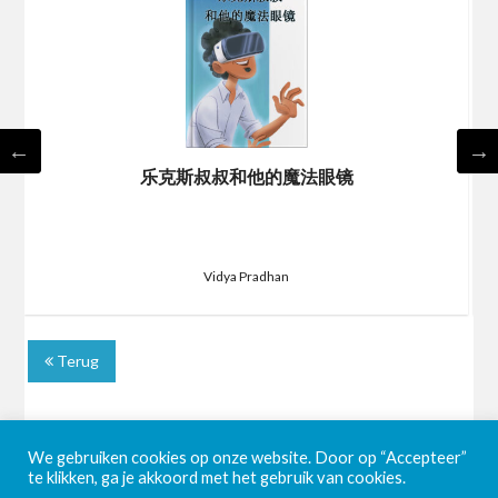
乐克斯叔叔和他的魔法眼镜
Vidya Pradhan
Terug
We gebruiken cookies op onze website. Door op “Accepteer”
te klikken, ga je akkoord met het gebruik van cookies.