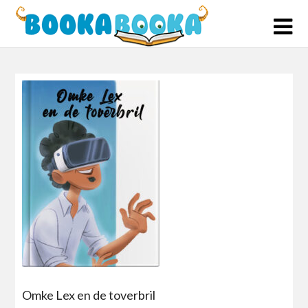
Skip
to
content
Omke Lex en de toverbril