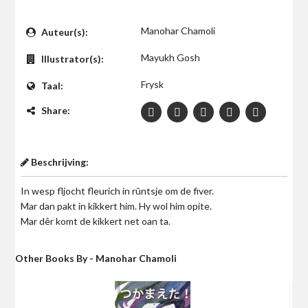
$0
Manohar Chamoli
Auteur(s):
Mayukh Gosh
Illustrator(s):
Frysk
Taal:
Share:
Beschrijving:
In wesp fljocht fleurich in rûntsje om de fiver.
Mar dan pakt in kikkert him. Hy wol him opite.
Mar dêr komt de kikkert net oan ta.
Other Books By - Manohar Chamoli