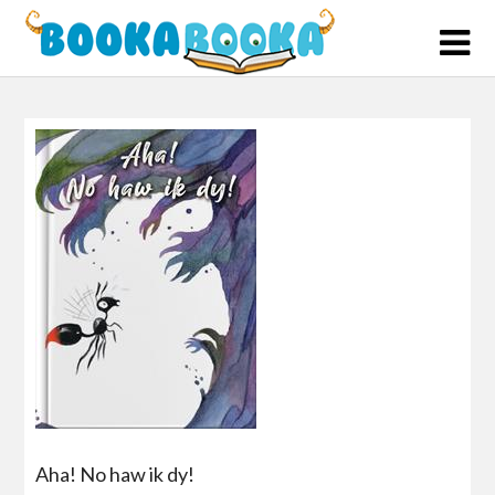
Skip
to
content
Aha! No haw ik dy!