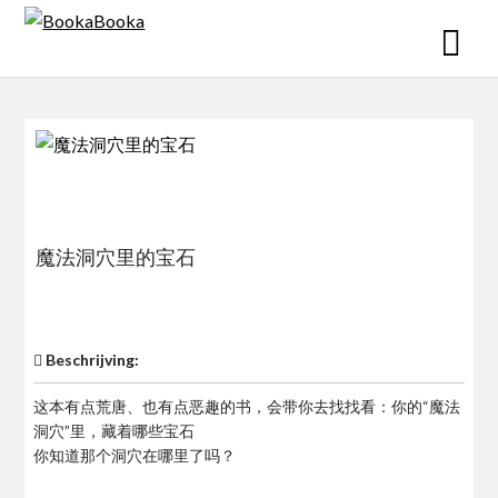
Skip
to
content
魔法洞穴里的宝石
$0
Beschrijving:
这本有点荒唐、也有点恶趣的书，会带你去找找看：你的“魔法
洞穴”里，藏着哪些宝石
你知道那个洞穴在哪里了吗？