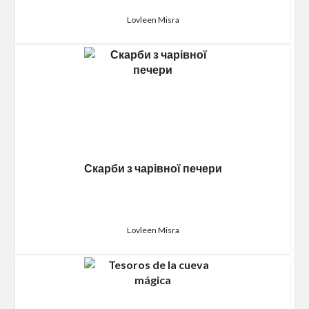
Lovleen Misra
Скарби з чарівної печери
Lovleen Misra