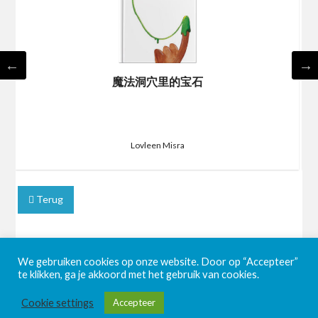
魔法洞穴里的宝石
Lovleen Misra
Terug
We gebruiken cookies op onze website. Door op “Accepteer”
te klikken, ga je akkoord met het gebruik van cookies.
Cookie settings
Accepteer
©2026 BookaBooka
| Powered by
SuperbThemes!