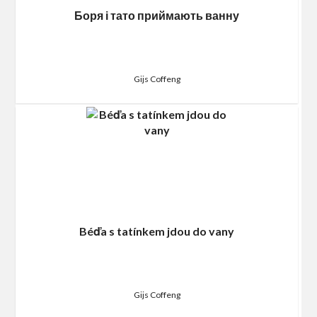
Боря і тато приймають ванну
Gijs Coffeng
Béďa s tatínkem jdou do vany
Gijs Coffeng