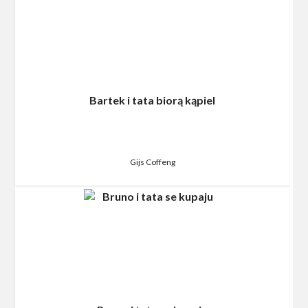
Bartek i tata biorą kąpiel
Gijs Coffeng