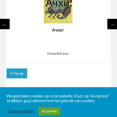
Ачхи!
Deepa Balsavar
Terug
We gebruiken cookies op onze website. Door op “Accepteer”
te klikken, ga je akkoord met het gebruik van cookies.
Cookie settings
Accepteer
©2026 BookaBooka
| Powered by
SuperbThemes!