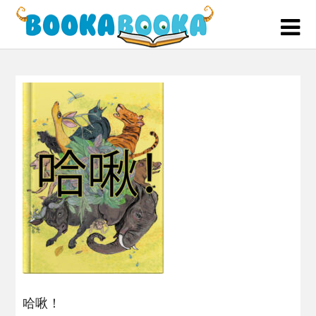
Skip
to
content
哈啾！