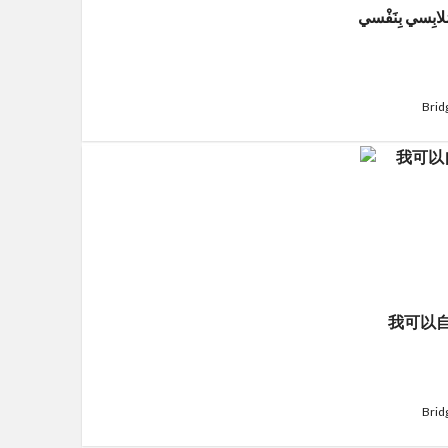
 مَلابِسي بِنَفْسي
Brid
我可以
Brid