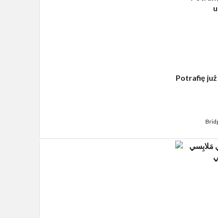
Potrafię ju
Brid