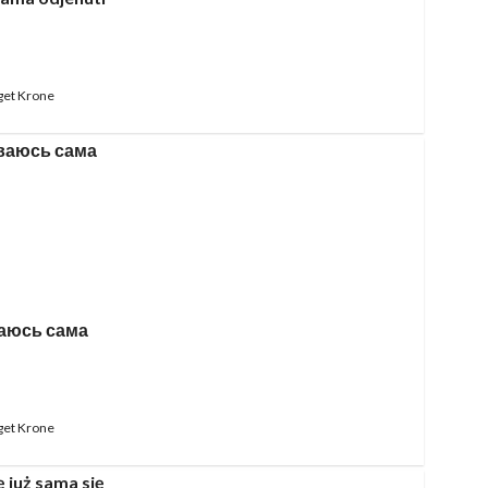
get Krone
аюсь сама
get Krone