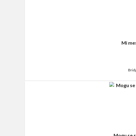
Mi mes
Brid
Mogu se s