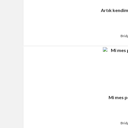
Artık kendim
Brid
Mi mes p
Brid