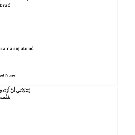
ż sama się ubrać
get Krone