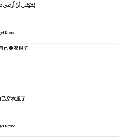
يُمْكِنُني أَنْ أَرْتَدي
get Krone
自己穿衣服了
get Krone