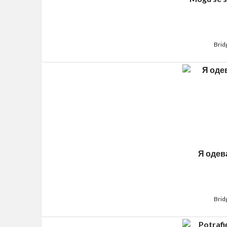
Brid
Я одев
Brid