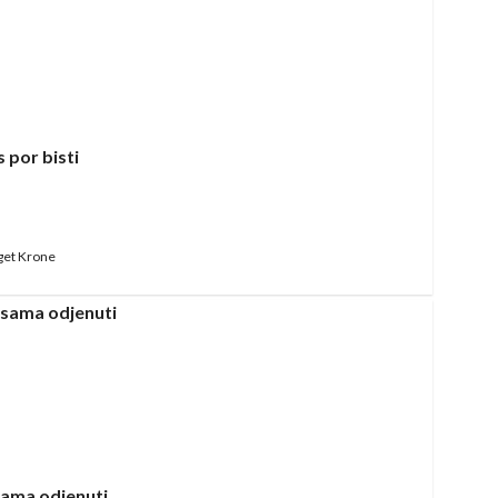
 por bisti
get Krone
ama odjenuti