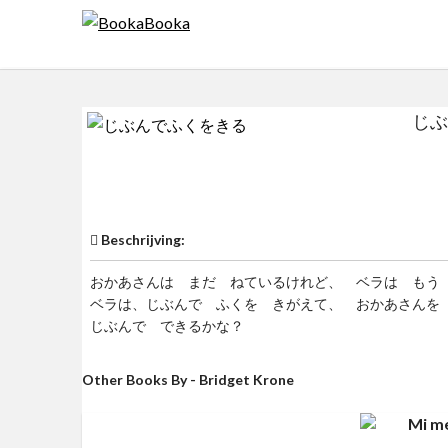
Skip
to
content
じぶ
$0
Beschrijving:
おかあさんは まだ ねているけれど、 ベラは もう
ベラは、じぶんで ふくを きがえて、 おかあさんを
じぶんで できるかな？
Other Books By - Bridget Krone