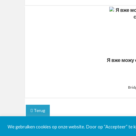
Я вже можу 
Brid
Terug
We gebruiken cookies op onze website. Door op “Accepteer” te kli