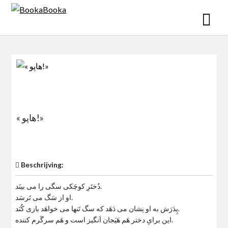
Skip
to
content
« هاپو!»
$0
Beschrijving:
دُختَرِ کوچَکی سگی را می بینَد.
او از سَگ می تَرسَد.
پِدَرَش به او نِشان می دَهَد که سگ تَنها می خواهَد بازی کُنَد.
این برایِ دختر هَم هَیَجان اَنگیز است و هَم سرگَرم کننده.