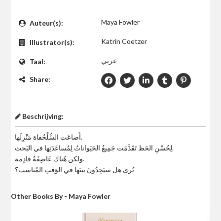
$0
Maya Fowler
Auteur(s):
Katrin Coetzer
Illustrator(s):
عربي
Taal:
Share:
Beschrijving:
أَضاعَت السُّلْحُفاة مَنْزِلَها.
لِحُسْنِ الحَظ تَقَدَّمَت جَمِيعُ الحَيَواناتُ لِمُساعَدَتِها في البَحث.
ولكن هُناك عَاصِفَةٌ قادِمة.
تُرى هل سيَجِدُونَ بيتَها في الوَقتِ المُناسب؟
Other Books By - Maya Fowler