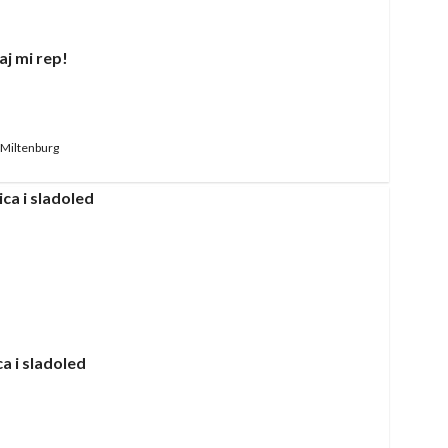
aj mi rep!
Miltenburg
a i sladoled