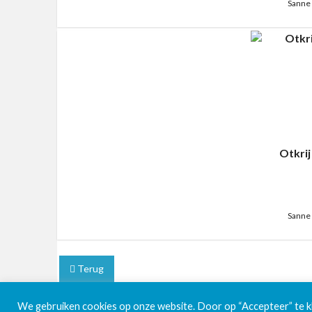
Sanne 
Otkrij
Sanne 
Terug
We gebruiken cookies op onze website. Door op “Accepteer” te kli