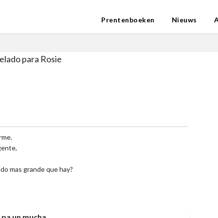
Prentenboeken
Nieuws
elado para Rosie
rme.
gente,
lado mas grande que hay?