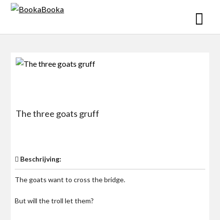
Skip
to
content
The three goats gruff
$0
Beschrijving:
The goats want to cross the bridge.
But will the troll let them?