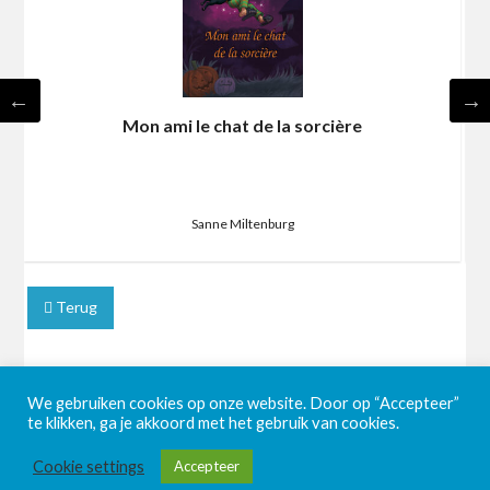
Mon ami le chat de la sorcière
Sanne Miltenburg
Terug
We gebruiken cookies op onze website. Door op “Accepteer”
te klikken, ga je akkoord met het gebruik van cookies.
Cookie settings
Accepteer
©2026 BookaBooka
| Powered by
SuperbThemes!