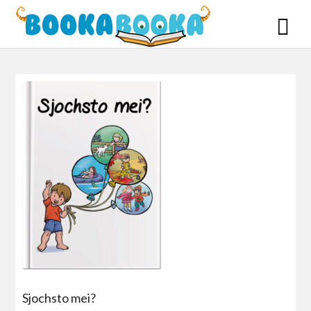
Skip
to
content
Sjochsto mei?