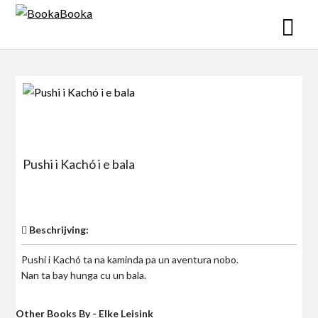
Skip
to
content
Pushi i Kachó i e bala
$0
Beschrijving:
Pushi i Kachó ta na kaminda pa un aventura nobo.
Nan ta bay hunga cu un bala.
Other Books By - Elke Leisink