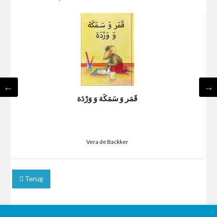
قَمَر وَ سَمَكَة وَ وَرْدَة
Vera de Backker
Terug