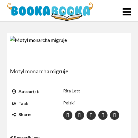
Skip
to
content
Motyl monarcha migruje
$0
Rita Lott
Auteur(s):
Polski
Taal:
Share:
Beschrijving: