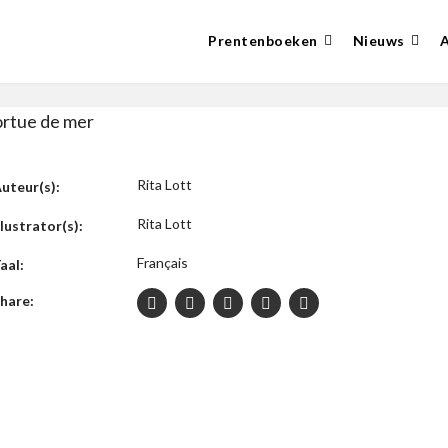
Prentenboeken
Nieuws
ortue de mer
Rita Lott
uteur(s):
Rita Lott
llustrator(s):
Français
aal:
hare: