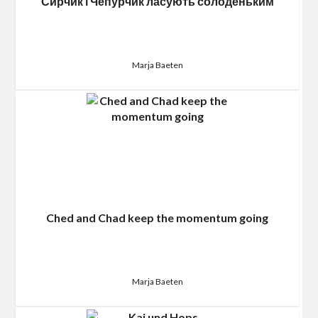
Сирчик і Чепурчик ласують солоденьким
Marja Baeten
Ched and Chad keep the momentum going
Marja Baeten