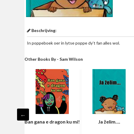
Beschrijving:
In poppeboek oer in lytse poppe dy’t fan alles wol.
Other Books By - Sam Wilson
e…
Ban gana e dragon ku mi!
Ja želim….