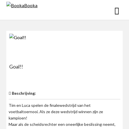
Skip
to
content
Goal!!
$0
Beschrijving:
Tim en Luca spelen de finalewedstrijd van het
voetbaltoernooi. Als ze deze wedstrijd winnen zijn ze
kampioen!
Maar als de scheidsrechter een oneerlijke beslissing neemt,