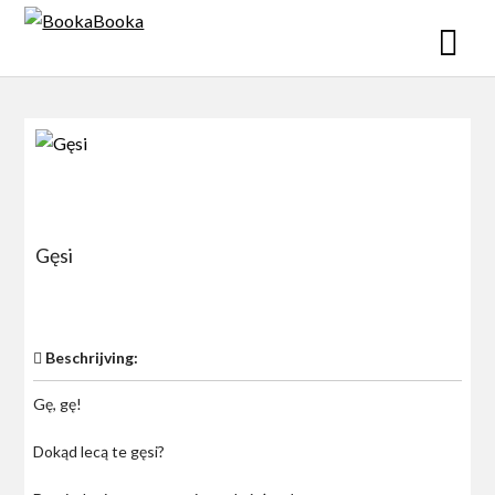
Skip
to
content
Gęsi
$0
Beschrijving:
Gę, gę!
Dokąd lecą te gęsi?