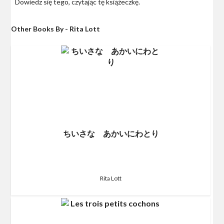
Dowiedz się tego, czytając tę książeczkę.
Other Books By - Rita Lott
ちいさな あかいにわとり
Rita Lott