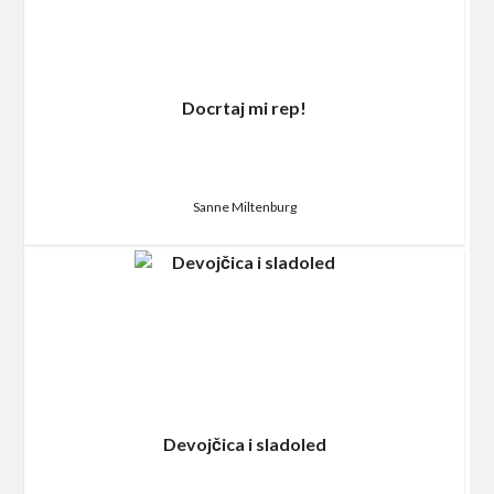
Docrtaj mi rep!
Sanne Miltenburg
Devojčica i sladoled