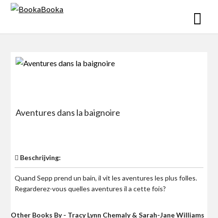
Skip
to
content
Aventures dans la baignoire
$0
Beschrijving:
Quand Sepp prend un bain, il vit les aventures les plus folles.
Regarderez-vous quelles aventures il a cette fois?
Other Books By - Tracy Lynn Chemaly & Sarah-Jane Williams