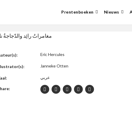
Prentenboeken
Nieuws
مغامراتُ رائِد والدّجاجةُ نائِ
Eric Hercules
uteur(s):
Janneke Otten
llustrator(s):
عربي
aal:
hare: