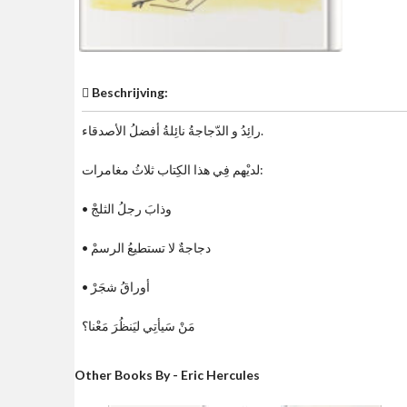
Beschrijving:
رائِدُ و الدّجاجةُ نائِلةُ أفضلُ الأصدقاء.
لديْهم فِي هذا الكِتاب ثلاثُ مغامرات:
• وذابَ رجلُ الثلجْ
• دجاجةٌ لا تستطيعُ الرسمْ
• أوراقُ شجَرْ
مَنْ سَيأتِي ليَنظُرَ مَعْنا؟
Other Books By - Eric Hercules