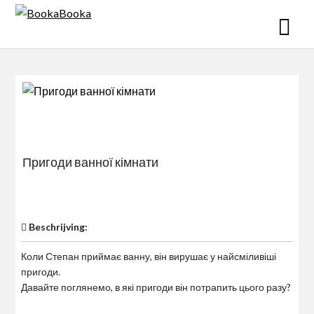
Skip
to
content
Пригоди ванної кімнати
$0
Beschrijving:
Коли Степан приймає ванну, він вирушає у найсміливіші
пригоди.
Давайте поглянемо, в які пригоди він потрапить цього разу?