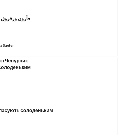
فأرون وزقزوق وي
a Baeten
 ласують солоденьким