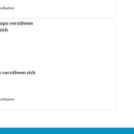
a Baeten
 versöhnen sich
a Baeten