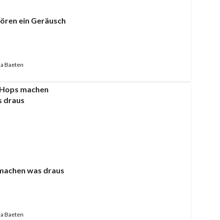
ören ein Geräusch
a Baeten
machen was draus
a Baeten