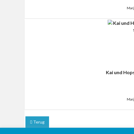
Marj
Kai und Hops
Marj
Terug