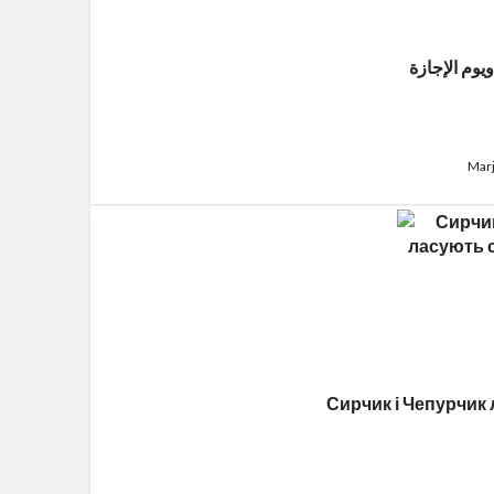
وم الإجازة
Marj
Сирчик і Чепурчик