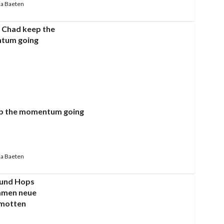
a Baeten
p the momentum going
a Baeten