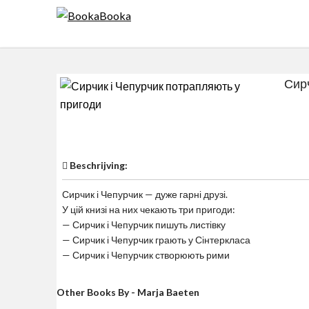
Skip
to
content
Сирч
$0
Beschrijving:
Сирчик і Чепурчик — дуже гарні друзі.
У цій книзі на них чекають три пригоди:
— Сирчик і Чепурчик пишуть листівку
— Сирчик і Чепурчик грають у Сінтеркласа
— Сирчик і Чепурчик створюють рими
Other Books By - Marja Baeten