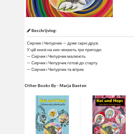
Beschrijving:
Сирчик і Чепурчик — дуже гарні друзі.
У цій книзі на них чекають три пригоди:
— Сирчик і Чепурчик малюють
— Сирчик і Чепурчик готові до старту
— Сирчик і Чепурчик та вітряк
Other Books By - Marja Baeten