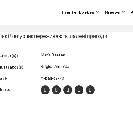
Prentenboeken
Nieuws
чик і Чепурчик переживають шалені пригоди
Marja Baeten
uteur(s):
Brigida Almeida
llustrator(s):
Yкраїнський
aal:
hare: