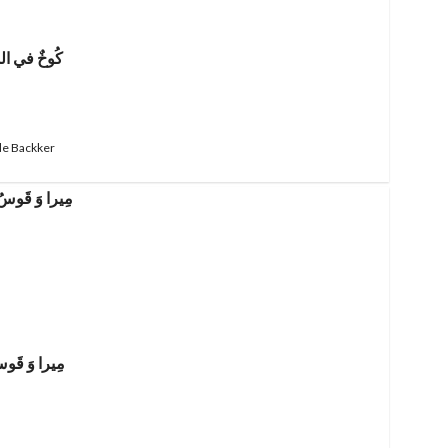
كُوخٌ في الش
de Backker
مِيرا وَ قَوس