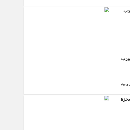
جَورَب
Vera 