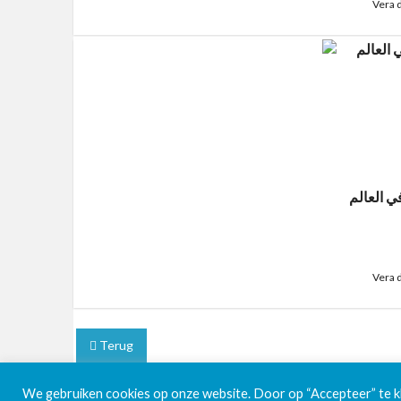
Vera 
 العالم
Vera 
Terug
We gebruiken cookies op onze website. Door op “Accepteer” te kli