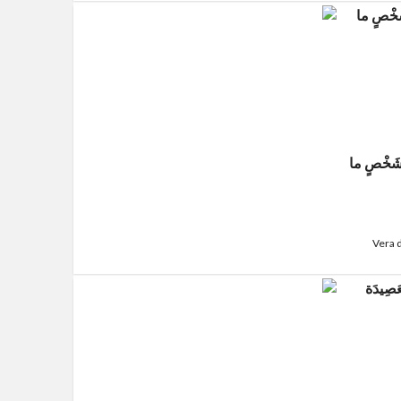
ادِ شَخْصٍ ما
Vera 