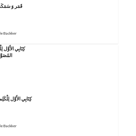
قَمَر وَ سَمَكَة
de Backker
كِتَابِي الأَوَّل لِلْكَ
de Backker