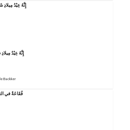
إِنَّهُ عِيْدُ مِيل
de Backker