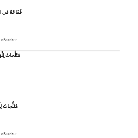
فُقَاعَةٌ في ا
de Backker
مُثَلَّجاتٌ لِ
de Backker