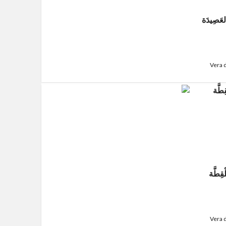
لعَصِيدَة
Vera 
لْقِطَّة
Vera 