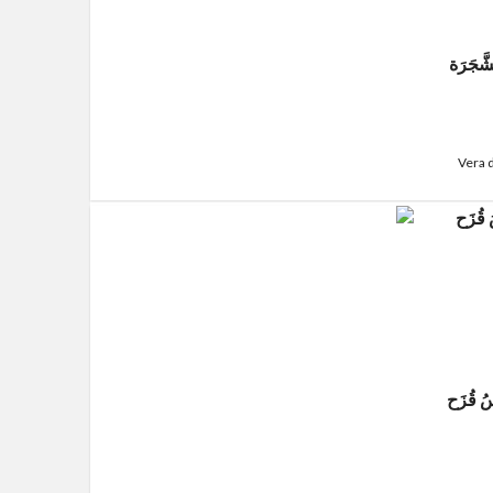
َّجَرَة
Vera 
ُ قُزَح