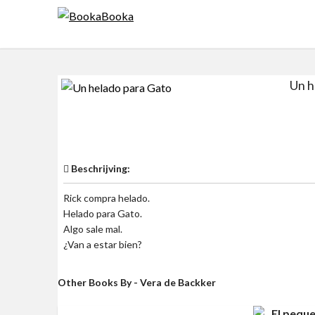
Skip
to
content
Un h
$0
Beschrijving:
Rick compra helado.
Helado para Gato.
Algo sale mal.
¿Van a estar bien?
Other Books By - Vera de Backker