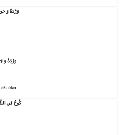
وَرْدَةٌ وَ 
de Backker