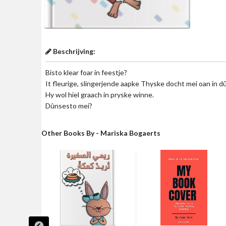
Beschrijving:
Bisto klear foar in feestje?
It fleurige, slingerjende aapke Thyske docht mei oan in d
Hy wol hiel graach in pryske winne.
Dûnsesto mei?
Other Books By - Mariska Bogaerts