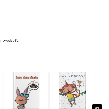
ûnswedstriid.