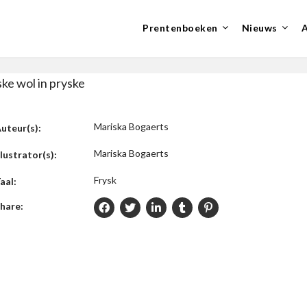
Prentenboeken
Nieuws
ke wol in pryske
Mariska Bogaerts
uteur(s):
Mariska Bogaerts
llustrator(s):
Frysk
aal:
hare: