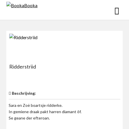
Skip
to
content
Ridderstriid
$0
Beschrijving:
Sara en Zoë boartsje ridderke.
In gemiene draak pakt harren diamant ôf.
Se geane der efteroan.