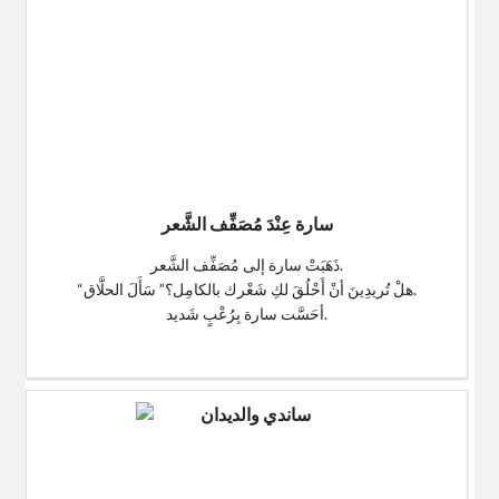
سارة عِنْدَ مُصَفِّف الشَّعر
ذَهَبَتْ سارة إلى مُصَفِّف الشَّعر.
“هلْ تُريدِينَ أنْ أَحْلُقَ لكِ شَعْرك بالكامِل؟” سَأَلَ الحلَّاق.
أحَسَّت سارة بِرُعْبٍ شَديد.
$0