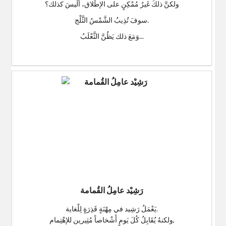
ولكنَّ ذلكَ غَيرُ مُمْكِنٍ على الإطْلاق، أَلَيسَ كذلك؟
سوفَ تُذِيبُ الشَّمْسُ الثَّلْج.
وَمَعَ ذلك يَظُنَّ الثَّعْلَبُ...
$0
رَشِيْد عامِلُ القُمامة
يَعْمَلُ رَشِيد في مِهْنَةٍ قَذِرَةٍ لِلْغاية.
ولكنهُ يُقَابِلُ كُلَ يَومٍ أَشْخاصاً مُثِيرين للإهْتِمام,