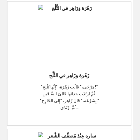
زَهْرَة وَزَاهِر في الثَّلْج
"مَرْحَى،" قَالَت زَهْرَة، "إِنَّها تُثْلِج!"
ثُمَّ ارتَدَت حِذائَها عَالِيَ السَّاقَين.
"بِسُرْعَة،" قَالَ زَاهِر، "إِلى الخَارِج."
ثُمَّ ارْتَدَى...
$0