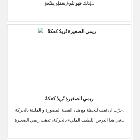
لِذلك فهُو يَقُومُ بِعَمَلِهِ بِمُتْعَةٍ...
$0
ريمي الصغيرة تُريدُ كعكةً
جرّب ان تقف للحظة مع هذه القصة المصورة و المليئة بالحركة.
في هذا الدرس اللطيف المليء بالحركة، تذهب ريمي الصغيرة...
$0