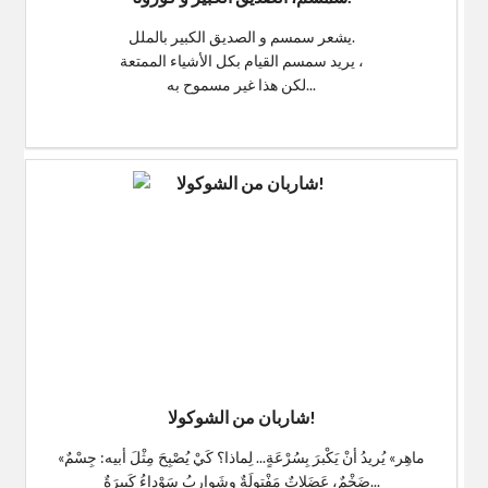
يشعر سمسم و الصديق الكبير بالملل.
يريد سمسم القيام بكل الأشياء الممتعة ،
لكن هذا غير مسموح به...
$0
شاربان من الشوكولا!
«ماهِر» يُريدُ أنْ يَكْبرَ بِسُرْعَةٍ... لِماذا؟ كَيْ يُصْبِحَ مِثْلَ أبيه: جِسْمٌ
ضَخْمٌ، عَضَلاتٌ مَفْتولَةٌ وشَوارِبُ سَوْداءُ كَبيرَةٌ...