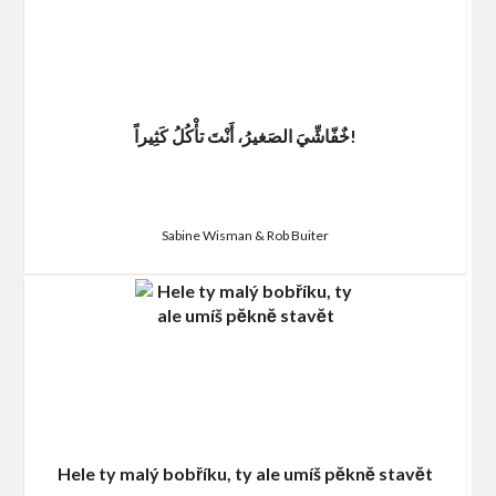
خٌفّاشِّيَ الصَغيرُ، أَنْتَ تأْكُلُ كَثِيراً!
Sabine Wisman & Rob Buiter
Hele ty malý bobříku, ty ale umíš pĕknĕ stavĕt