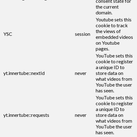
consent state for
the current
domain.
Youtube sets this
cookie to track
the views of
YSC
session
embedded videos
on Youtube
pages.
YouTube sets this
cookie to register
a unique ID to
yt.innertube::nextId
never
store data on
what videos from
YouTube the user
has seen.
YouTube sets this
cookie to register
a unique ID to
yt.innertube::requests
never
store data on
what videos from
YouTube the user
has seen.