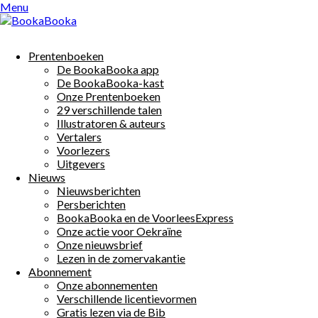
Menu
Menu
Skip
to
content
Prentenboeken
Prentenboeken
日本語
De BookaBooka app
De BookaBooka app
De BookaBooka-kast
De BookaBooka-kast
Onze Prentenboeken
Onze Prentenboeken
29 verschillende talen
29 verschillende talen
Illustratoren & auteurs
Illustratoren & auteurs
Vertalers
Vertalers
Voorlezers
Voorlezers
Uitgevers
Uitgevers
Nieuws
Nieuws
Showing
1-12 of 98
Books
Nieuwsberichten
Nieuwsberichten
Persberichten
Persberichten
BookaBooka en de VoorleesExpress
BookaBooka en de VoorleesExpress
アザラシは、およぎがじょ
Onze actie voor Oekraïne
Onze actie voor Oekraïne
うず
Onze nieuwsbrief
Onze nieuwsbrief
Lezen in de zomervakantie
Lezen in de zomervakantie
ちいさな アザラシのシルは、 はじめ、 みずを こわがって
Abonnement
Abonnement
います。 でも、 すぐに およぎが じょうずになります。
Onze abonnementen
Onze abonnementen
しろいけがわの アザラシのサラは、 まだおよげません。
Verschillende licentievormen
Verschillende licentievormen
あらしのひ、 サラは うみに おちてしまいました。 シルは
Gratis lezen via de Bib
Gratis lezen via de Bib