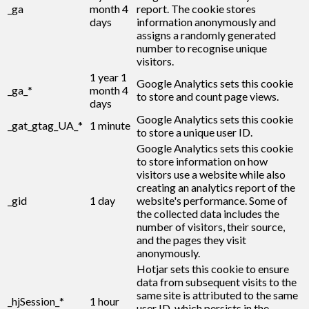
_ga
month 4
report. The cookie stores
days
information anonymously and
assigns a randomly generated
number to recognise unique
visitors.
1 year 1
Google Analytics sets this cookie
_ga_*
month 4
to store and count page views.
days
Google Analytics sets this cookie
_gat_gtag_UA_*
1 minute
to store a unique user ID.
Google Analytics sets this cookie
to store information on how
visitors use a website while also
creating an analytics report of the
_gid
1 day
website's performance. Some of
the collected data includes the
number of visitors, their source,
and the pages they visit
anonymously.
Hotjar sets this cookie to ensure
data from subsequent visits to the
same site is attributed to the same
_hjSession_*
1 hour
user ID, which persists in the