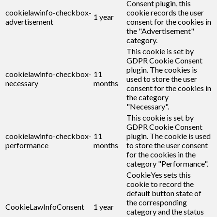
Consent plugin, this
cookielawinfo-checkbox-
cookie records the user
1 year
advertisement
consent for the cookies in
the "Advertisement"
category.
This cookie is set by
GDPR Cookie Consent
plugin. The cookies is
cookielawinfo-checkbox-
11
used to store the user
necessary
months
consent for the cookies in
the category
"Necessary".
This cookie is set by
GDPR Cookie Consent
cookielawinfo-checkbox-
11
plugin. The cookie is used
performance
months
to store the user consent
for the cookies in the
category "Performance".
CookieYes sets this
cookie to record the
default button state of
the corresponding
CookieLawInfoConsent
1 year
category and the status