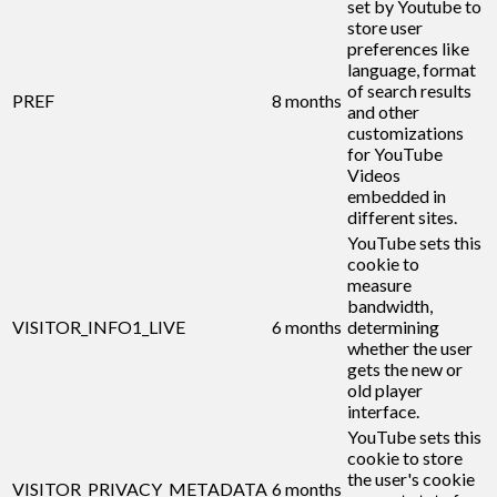
set by Youtube to
store user
preferences like
language, format
of search results
PREF
8 months
and other
customizations
for YouTube
Videos
embedded in
different sites.
YouTube sets this
cookie to
measure
bandwidth,
VISITOR_INFO1_LIVE
6 months
determining
whether the user
gets the new or
old player
interface.
YouTube sets this
cookie to store
the user's cookie
VISITOR_PRIVACY_METADATA
6 months