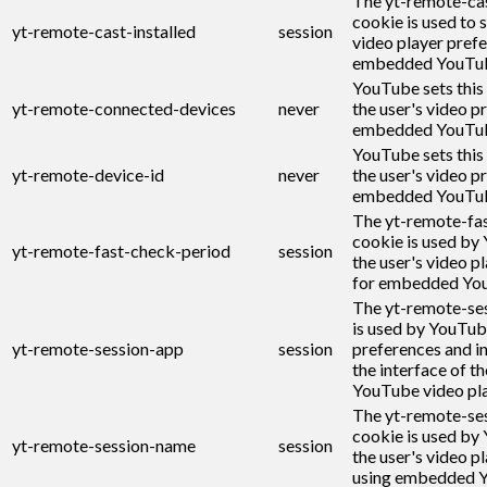
The yt-remote-cas
cookie is used to s
yt-remote-cast-installed
session
video player pref
embedded YouTub
YouTube sets this
yt-remote-connected-devices
never
the user's video p
embedded YouTub
YouTube sets this
yt-remote-device-id
never
the user's video p
embedded YouTub
The yt-remote-fa
cookie is used by
yt-remote-fast-check-period
session
the user's video p
for embedded You
The yt-remote-se
is used by YouTub
yt-remote-session-app
session
preferences and i
the interface of 
YouTube video pla
The yt-remote-se
cookie is used by
yt-remote-session-name
session
the user's video p
using embedded Y