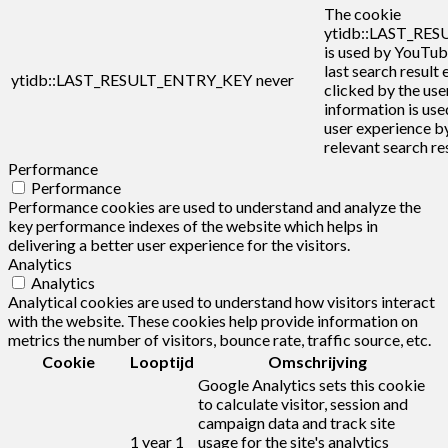
The cookie
ytidb::LAST_RE
is used by YouTub
last search result 
ytidb::LAST_RESULT_ENTRY_KEY
never
clicked by the user
information is use
user experience b
relevant search res
Performance
Performance
Performance cookies are used to understand and analyze the
key performance indexes of the website which helps in
delivering a better user experience for the visitors.
Analytics
Analytics
Analytical cookies are used to understand how visitors interact
with the website. These cookies help provide information on
metrics the number of visitors, bounce rate, traffic source, etc.
Cookie
Looptijd
Omschrijving
Google Analytics sets this cookie
to calculate visitor, session and
campaign data and track site
1 year 1
usage for the site's analytics