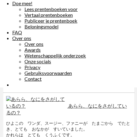
サラを たすけることが できるのでしょうか？
Doe mee!
Doe mee!
Lees prentenboeken voor
Lees prentenboeken voor
$0
Vertaal prentenboeken
Vertaal prentenboeken
Publiceer je prentenboek
Publiceer je prentenboek
Beloningsmodel
Beloningsmodel
あめのなかのボビーとベテ
FAQ
FAQ
ィー
Over ons
Over ons
Over ons
Over ons
ボビーとベティーは おうちの なかにいます。
Awards
Awards
ふたりは あめがふるのを、 ながめています。
Wetenschappelijk onderzoek
Wetenschappelijk onderzoek
おうちのなかは つまらないし、 おそとは あめで べちょべ
Onze socials
Onze socials
ちょです。
Privacy
Privacy
でも、 ボビーは 「おそとに いこう！」 といいました。
Gebruiksvoorwaarden
Gebruiksvoorwaarden
ふたりは カッパをきて、 ながぐつをはき、 おそとで たの
Contact
Contact
しく あそぶことにしました。
$0
あらら、なにをさがしてい
るの？
ひよこの ワンダ、スージー、ファニーが たまごから でたと
き、とても おなかが すいていました。
かれらは とても くうふくです。