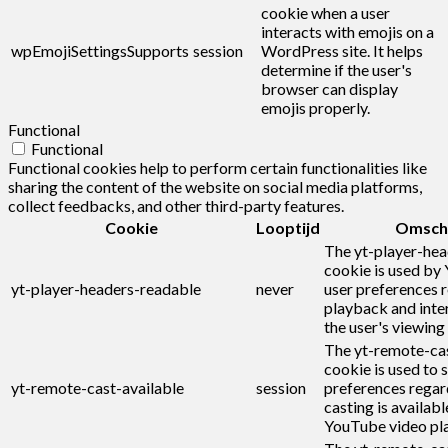
cookie when a user
interacts with emojis on a
wpEmojiSettingsSupports
session
WordPress site. It helps
determine if the user's
browser can display
emojis properly.
Functional
Functional
Functional cookies help to perform certain functionalities like
sharing the content of the website on social media platforms,
collect feedbacks, and other third-party features.
Cookie
Looptijd
Omschr
The yt-player-he
cookie is used by
yt-player-headers-readable
never
user preferences r
playback and inte
the user's viewing
The yt-remote-cas
cookie is used to s
yt-remote-cast-available
session
preferences regar
casting is availabl
YouTube video pla