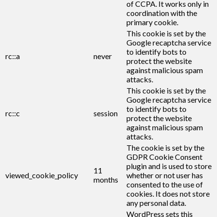
of CCPA. It works only in
coordination with the
primary cookie.
This cookie is set by the
Google recaptcha service
to identify bots to
rc::a
never
protect the website
against malicious spam
attacks.
This cookie is set by the
Google recaptcha service
to identify bots to
rc::c
session
protect the website
against malicious spam
attacks.
The cookie is set by the
GDPR Cookie Consent
plugin and is used to store
11
viewed_cookie_policy
whether or not user has
months
consented to the use of
cookies. It does not store
any personal data.
WordPress sets this