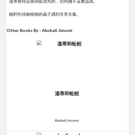
溫蒂覺得這個洞挺漂亮的，但阿姨不這麼認為。
她對吃掉她植物的蟲子感到非常生氣。
Other Books By - Abokali Jimomi
溫蒂和蚯蚓
Abokali Jimomi