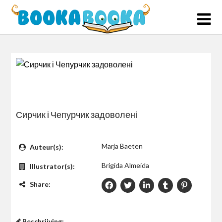
Skip
to
content
Сирчик і Чепурчик задоволені
$0
Marja Baeten
Auteur(s):
Brigida Almeida
Illustrator(s):
Share:
Beschrijving: