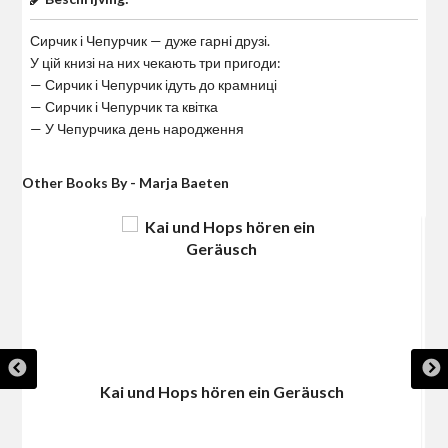
Сирчик і Чепурчик — дуже гарні друзі.
У цій книзі на них чекають три пригоди:
— Сирчик і Чепурчик ідуть до крамниці
— Сирчик і Чепурчик та квітка
— У Чепурчика день народження
Other Books By - Marja Baeten
Kai und Hops hören ein Geräusch